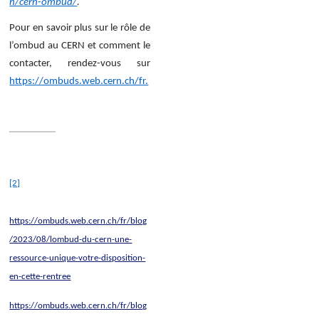
h/cern-ombud/
.
Pour en savoir plus sur le rôle de
l’ombud au CERN et comment le
contacter, rendez-vous sur
https://ombuds.web.cern.ch/fr.
[2]
https://ombuds.web.cern.ch/fr/blog
/2023/08/lombud-du-cern-une-
ressource-unique-votre-disposition-
en-cette-rentree
https://ombuds.web.cern.ch/fr/blog