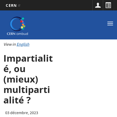
CERN
Navigation
Aller
au
principale
Tog
contenu
nav
principal
View in
English
Impartialit
é, ou
(mieux)
multiparti
alité ?
03 décembre, 2023